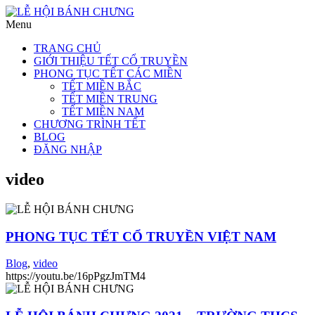
Menu
TRANG CHỦ
GIỚI THIỆU TẾT CỔ TRUYỀN
PHONG TỤC TẾT CÁC MIỀN
TẾT MIỀN BẮC
TẾT MIỀN TRUNG
TẾT MIỀN NAM
CHƯƠNG TRÌNH TẾT
BLOG
ĐĂNG NHẬP
video
PHONG TỤC TẾT CỔ TRUYỀN VIỆT NAM
Blog
,
video
https://youtu.be/16pPgzJmTM4