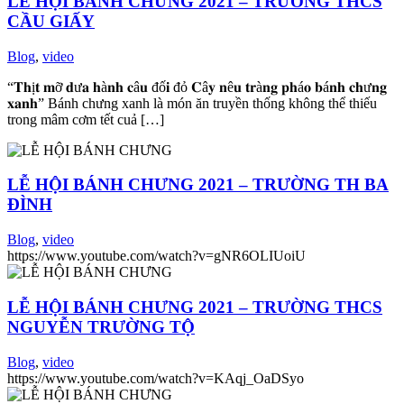
LỄ HỘI BÁNH CHƯNG 2021 – TRƯỜNG THCS
CẦU GIẤY
Blog
,
video
“𝐓𝐡ị𝐭 𝐦ỡ 𝐝ư𝐚 𝐡à𝐧𝐡 𝐜â𝐮 đố𝐢 đỏ 𝐂â𝐲 𝐧ê𝐮 𝐭𝐫à𝐧𝐠 𝐩𝐡á𝐨 𝐛á𝐧𝐡 𝐜𝐡ư𝐧𝐠
𝐱𝐚𝐧𝐡” Bánh chưng xanh là món ăn truyền thống không thể thiếu
trong mâm cơm tết cuả […]
LỄ HỘI BÁNH CHƯNG 2021 – TRƯỜNG TH BA
ĐÌNH
Blog
,
video
https://www.youtube.com/watch?v=gNR6OLIUoiU
LỄ HỘI BÁNH CHƯNG 2021 – TRƯỜNG THCS
NGUYỄN TRƯỜNG TỘ
Blog
,
video
https://www.youtube.com/watch?v=KAqj_OaDSyo